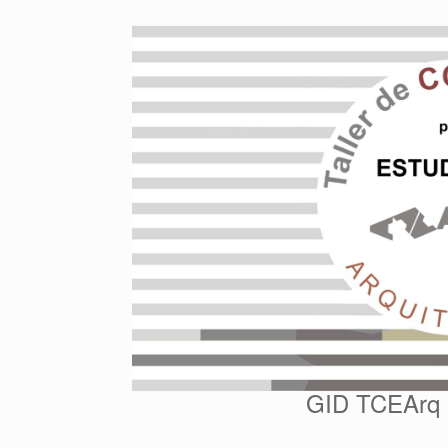
Saltar
al
contenido
GID TCEArq G