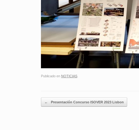
Publicado en
NOTICIAS
.
Navegador de artículos
←
Presentación Concurso ISOVER 2023 Lisbon