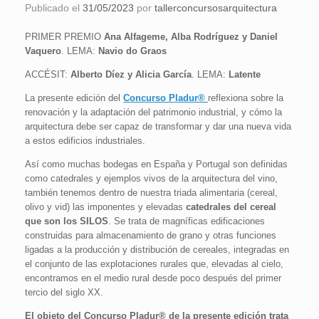
Publicado el
31/05/2023
por
tallerconcursosarquitectura
PRIMER PREMIO
Ana Alfageme, Alba Rodríguez y Daniel
Vaquero
. LEMA:
Navio do Graos
ACCÉSIT:
Alberto Díez y Alicia García
. LEMA:
Latente
La presente edición del
Concurso Pladur®
reflexiona sobre la
renovación y la adaptación del patrimonio industrial, y cómo la
arquitectura debe ser capaz de transformar y dar una nueva vida
a estos edificios industriales.
Así como muchas bodegas en España y Portugal son definidas
como catedrales y ejemplos vivos de la arquitectura del vino,
también tenemos dentro de nuestra triada alimentaria (cereal,
olivo y vid) las imponentes y elevadas
catedrales del cereal
que son los SILOS
. Se trata de magníficas edificaciones
construidas para almacenamiento de grano y otras funciones
ligadas a la producción y distribución de cereales, integradas en
el conjunto de las explotaciones rurales que, elevadas al cielo,
encontramos en el medio rural desde poco después del primer
tercio del siglo XX.
El objeto del Concurso Pladur® de la presente edición trata