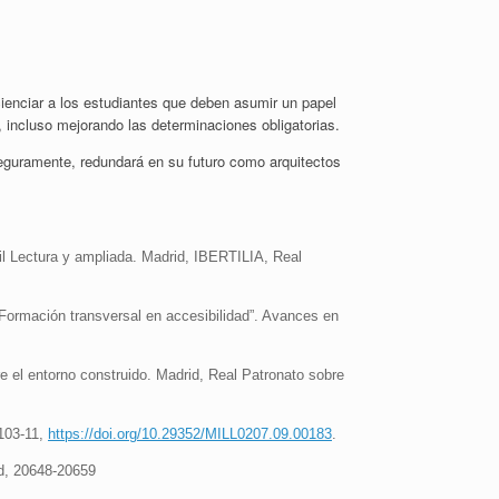
ienciar a los estudiantes que deben asumir un papel
, incluso mejorando las determinaciones obligatorias.
seguramente, redundará en su futuro como arquitectos
il Lectura y ampliada. Madrid, IBERTILIA, Real
Formación transversal en accesibilidad”. Avances en
re el entorno construido. Madrid, Real Patronato sobre
 103-11,
https://doi.org/10.29352/MILL0207.09.00183
.
ad, 20648-20659