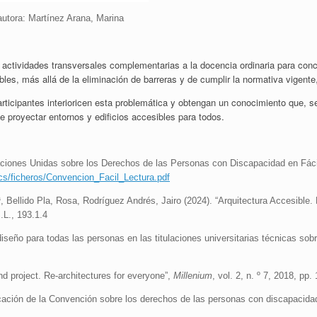
autora: Martínez Arana, Marina
 actividades transversales complementarias a la docencia ordinaria para conc
les, más allá de la eliminación de barreras y de cumplir la normativa vigente
articipantes interioricen esta problemática y obtengan un conocimiento que, 
 proyectar entornos y edificios accesibles para todos.
 Naciones Unidas sobre los Derechos de las Personas con Discapacidad en Fác
ocs/ficheros/Convencion_Facil_Lectura.pdf
Bellido Pla, Rosa, Rodríguez Andrés, Jairo (2024). “Arquitectura Accesible. 
.L., 193.1.4
diseño para todas las personas en las titulaciones universitarias técnicas sob
nd project. Re-architectures for everyone”,
Millenium
, vol. 2, n. º 7, 2018, pp.
icación de la Convención sobre los derechos de las personas con discapacid