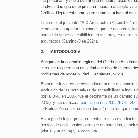
las personas; y suele ocurrir que tienden a esquivar s
la diversidad que se expresa en nuestra analogía visu
Gráfico. Representa una figura humana universal con lo
Ese es el objetivo del “PID Arquitectura Accesible”, m
ejercitarse en aportar soluciones que se adapten y faci
aprendido sobre accesibilidad en sus proyectos, tanto
arquitectos (Camino-Olea 2024).
2. METODOLOGÍA
Aunque en la docencia reglada del Grado en Fundament
lejos, se requiere una actividad que aborde el tema d
problemas de accesibilidad (Hernández, 2023).
En primer lugar, es necesario incrementar el conocim
evolución de las normativas de accesibilidad e inclus
por la ONU en 2006, fue el detonante de un cambio su
2013); y fue ratificada
por España en 2008 (BOE, 2008
la“Reducción de las desigualdades” entre los que se en
En segundo lugar, poner en contacto a los estudiantes 
actividades adicionales para que comprendan, e incluso
(visual y auditiva) y la cognitiva.