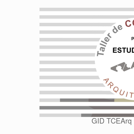
Saltar
al
contenido
GID TCEArq G