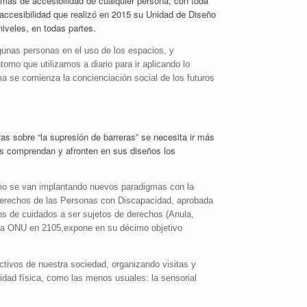
lemas de accesibilidad de cualquier persona, con toda
 accesibilidad que realizó en 2015 su Unidad de Diseño
niveles, en todas partes.
lgunas personas en el uso de los espacios, y
orno que utilizamos a diario para ir aplicando lo
ma se comienza la concienciación social de los futuros
s sobre “la supresión de barreras” se necesita ir más
tes comprendan y afronten en sus diseños los
cómo se van implantando nuevos paradigmas con la
s derechos de las Personas con Discapacidad, aprobada
os de cuidados a ser sujetos de derechos (Anula,
 la ONU en 2105,expone en su décimo objetivo
ectivos de nuestra sociedad, organizando visitas y
lidad física, como las menos usuales: la sensorial