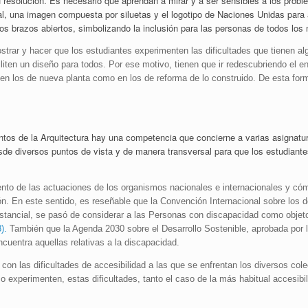
u resolución. Es necesario que aprendan a mirar y a ser sensibles a los prob
al, una imagen compuesta por siluetas y el logotipo de Naciones Unidas para
s brazos abiertos, simbolizando la inclusión para las personas de todos los 
ostrar y hacer que los estudiantes experimenten las dificultades que tienen a
liten un diseño para todos. Por ese motivo, tienen que ir redescubriendo el ent
 en los de nueva planta como en los de reforma de lo construido. De esta for
os de la Arquitectura hay una competencia que concierne a varias asignatura
esde diversos puntos de vista y de manera transversal para que los estudian
iento de las actuaciones de los organismos nacionales e internacionales y 
ión. En este sentido, es reseñable que la Convención Internacional sobre lo
stancial, se pasó de considerar a las Personas con discapacidad como objet
).
También que la Agenda 2030 sobre el Desarrollo Sostenible, aprobada por
cuentra aquellas relativas a la discapacidad.
con las dificultades de accesibilidad a las que se enfrentan los diversos col
 experimenten, estas dificultades, tanto el caso de la más habitual accesibi