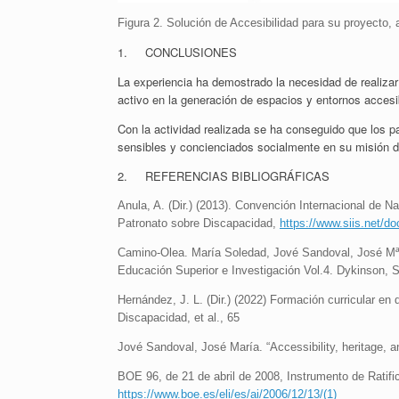
Figura 2. Solución de Accesibilidad para su proyecto, 
1. CONCLUSIONES
La experiencia ha demostrado la necesidad de realizar
activo en la generación de espacios y entornos accesib
Con la actividad realizada se ha conseguido que los p
sensibles y concienciados socialmente en su misión de
2. REFERENCIAS BIBLIOGRÁFICAS
Anula, A. (Dir.) (2013). Convención Internacional de
Patronato sobre Discapacidad,
https://www.siis.net/d
Camino-Olea. María Soledad, Jové Sandoval, José Mª, 
Educación Superior e Investigación Vol.4. Dykinson, S
Hernández, J. L. (Dir.) (2022) Formación curricular en 
Discapacidad, et al., 65
Jové Sandoval, José María. “Accessibility, heritage, a
BOE 96, de 21 de abril de 2008, Instrumento de Ratif
https://www.boe.es/eli/es/ai/2006/12/13/(1)