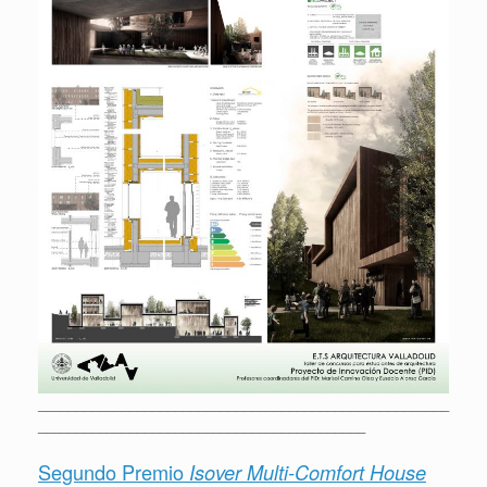
______________________________________________________
___________________________________________
Segundo Premio
Isover Multi-Comfort House